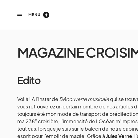
MENU
MAGAZINE CROISI
Edito
Voilà ! A l’instar de
Découverte musicale
qui se trouv
vous retrouverez un certain nombre de nos articles 
toujours été mon mode de transport de prédilection. Vo
e
ma 238
croisière, l’immensité de l’Océan m’impress
tout cas, lorsque je suis sur le balcon de notre cabine 
esprit pour l’emplir de magie. Grâce à
Jules Verne
, 