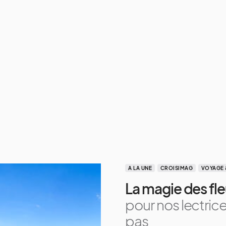
A LA UNE
CROISIMAG
VOYAGE 
La magie des fl
pour nos lectric
pas