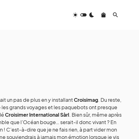
t un pas de plus en y installant
Croisimag
. Du reste,
oré les grands voyages et les paquebots ont presque
ndé
Croisimer International Sàrl
. Bien sûr, même après
mble que l’Océan bouge… serait-il donc vivant ? En
n ! C’est-à-dire que je ne fais rien, à part vider mon
me souviendrais à jamais mon émotion lorsque je vis