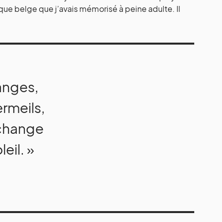
rique belge que j’avais mémorisé à peine adulte. Il
uanges,
ermeils,
rchange
eil. »