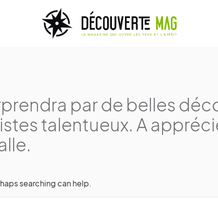
urprendra par de belles dé
istes talentueux. A apprécie
alle.
rhaps searching can help.