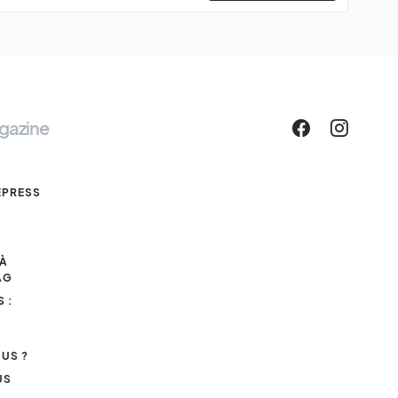
gazine
EPRESS
 À
AG
 :
US ?
US