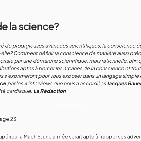
e la science?
é de prodigieuses avancées scientifiques, la conscience é
-elle? Comment définir la conscience de manière aussi préc
itoriale par une démarche scientifique, mais rationnelle, afin
butions aptes à percer les arcanes de la conscience et tout 
ues s’exprimeront pour vous exposer dans un langage simple 
nce
par les 4 interviews que nous a accordées
Jacques Baue
lité cardiaque.
La Rédaction
page 23
érieur à Mach 5, une armée serait apte à frapper ses adversa