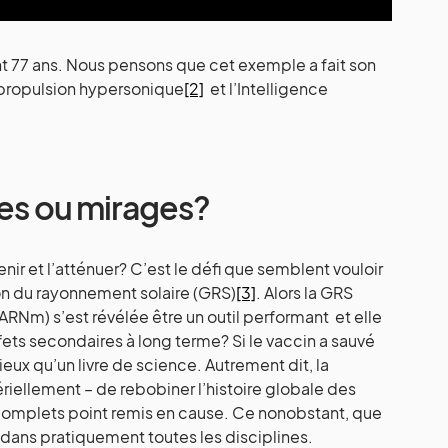
t 77 ans. Nous pensons que cet exemple a fait son
a propulsion hypersonique
[2]
et l’Intelligence
les ou mirages?
nir et l’atténuer? C’est le défi que semblent vouloir
ion du rayonnement solaire (GRS)
[3]
. Alors la GRS
ARNm) s’est révélée être un outil performant et elle
ts secondaires à long terme? Si le vaccin a sauvé
ieux qu’un livre de science. Autrement dit, la
iellement – de rebobiner l’histoire globale des
complets point remis en cause. Ce nonobstant, que
 dans pratiquement toutes les disciplines.