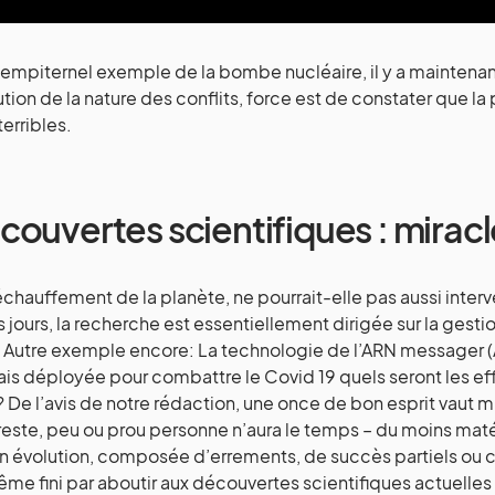
sempiternel exemple de la bombe nucléaire, il y a maintenan
ion de la nature des conflits, force est de constater que l
erribles.
couvertes scientifiques : mirac
échauffement de la planète, ne pourrait-elle pas aussi interve
s jours, la recherche est essentiellement dirigée sur la gest
e… ? Autre exemple encore: La technologie de l’ARN messager (
s déployée pour combattre le Covid 19 quels seront les effe
? De l’avis de notre rédaction, une once de bon esprit vaut m
este, peu ou prou personne n’aura le temps – du moins matér
n évolution, composée d’errements, de succès partiels ou 
me fini par aboutir aux découvertes scientifiques actuelles