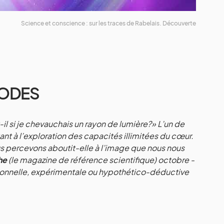
Science et conscience : sur les traces de Rabelais. Découverte
CODES
il si je chevauchais un rayon de lumière?» L’un de
ant à l’exploration des capacités illimitées du cœur.
ous percevons aboutit-elle à l’image que nous nous
he
(le magazine de référence scientifique) octobre -
 rationnelle, expérimentale ou hypothético-déductive