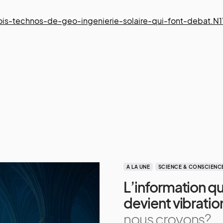
rois-technos-de-geo-ingenierie-solaire-qui-font-debat.N
A LA UNE
SCIENCE & CONSCIENC
L’information q
devient vibratio
nous croyons?