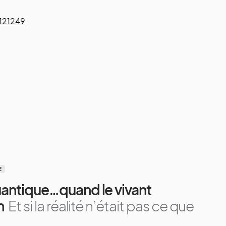
1121249
E
uantique…quand le vivant
n
Et si la réalité n’était pas ce que