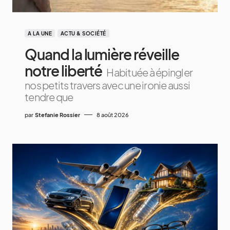
A LA UNE
ACTU & SOCIÉTÉ
Quand la lumière réveille
notre liberté
Habituée à épingler
nos petits travers avec une ironie aussi
tendre que
par
Stefanie Rossier
8 août 2026