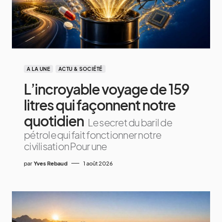
A LA UNE
ACTU & SOCIÉTÉ
L’incroyable voyage de 159
litres qui façonnent notre
quotidien
Le secret du baril de
pétrole qui fait fonctionner notre
civilisation Pour une
par
Yves Rebaud
1 août 2026