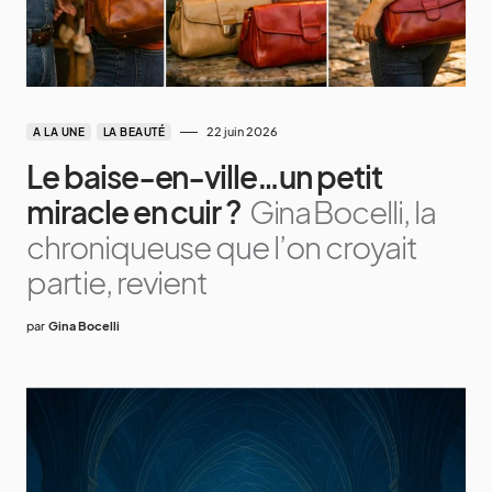
22 juin 2026
A LA UNE
LA BEAUTÉ
Le baise‑en‑ville…un petit
miracle en cuir ?
Gina Bocelli, la
chroniqueuse que l’on croyait
partie, revient
par
Gina Bocelli