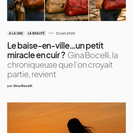
22 juin 2026
A LA UNE
LA BEAUTÉ
Le baise‑en‑ville…un petit
miracle en cuir ?
Gina Bocelli, la
chroniqueuse que l’on croyait
partie, revient
par
Gina Bocelli