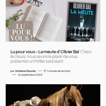
Lu pour vous – La meute d’Olivier Bal
Chers
lecteurs, nous avons le plaisir de vous
présenter un thriller saisissant
par
Stefanie Rossier
1 minute de lecture
12 septembre 2024