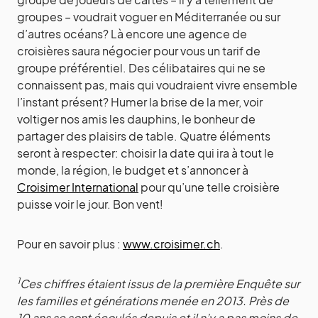
groupes – voudrait voguer en Méditerranée ou sur
d’autres océans? Là encore une agence de
croisières saura négocier pour vous un tarif de
groupe préférentiel. Des célibataires qui ne se
connaissent pas, mais qui voudraient vivre ensemble
l’instant présent? Humer la brise de la mer, voir
voltiger nos amis les dauphins, le bonheur de
partager des plaisirs de table. Quatre éléments
seront à respecter: choisir la date qui ira à tout le
monde, la région, le budget et s’annoncer à
Croisimer International
pour qu’une telle croisière
puisse voir le jour. Bon vent!
Pour en savoir plus :
www.croisimer.ch
.
1
Ces chiffres étaient issus de la première Enquête sur
les familles et générations menée en 2013. Près de
10 ans se sont écoulés depuis et il n’y a pas moins de