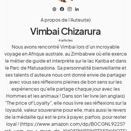
A propos de l'Auteur(e)
Vimbai Chizarura
4 articles
Nous avons rencontré Vimbai lors d'un incroyable
voyage en Afrique australe, au Zimbabwe où elle exerce
le métier de guide et interprète sur le lac Kariba et dans
le Parc de Matusadona. Sa personnalité bienveillante et
ses talents d'auteure nous ont donné envie de partager
avec vous ses réflexions pleines de bon sens sur les
expériences qu'elle partage chaque jour avec les
Hommes et les animaux ! Dans son 1er livre (en anglais)
"The price of Loyalty", elle nous livre ses réflexions sur la
loyauté, valeur souveraine pour elle, mais aussi le revers
de la médaille qui est le prix à payer, parfois, pour rester
loyal ! (https://www.amazon.com/dp/B0CGNL922S?
ref_=cm_sw_r_mwn_dp_KH05RW9PJHPTX5P6WQTS)