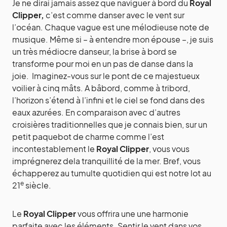
Je ne dirai jamais assez que naviguer à bord du
Royal
Clipper,
c’est comme danser avec le vent sur
l’océan. Chaque vague est une mélodieuse note de
musique. Même si – à entendre mon épouse –, je suis
un très médiocre danseur, la brise à bord se
transforme pour moi en un pas de danse dans la
joie. Imaginez-vous sur le pont de ce majestueux
voilier à cinq mâts. A bâbord, comme à tribord,
l’horizon s’étend à l’infini et le ciel se fond dans des
eaux azurées. En comparaison avec d’autres
croisières traditionnelles que je connais bien, sur un
petit paquebot de charme comme l’est
incontestablement le
Royal Clipper
, vous vous
imprégnerez dela tranquillité de la mer. Bref, vous
échapperez au tumulte quotidien qui est notre lot au
e
21
siècle.
Le
Royal Clipper
vous offrira une une harmonie
parfaite avec les éléments. Sentir le vent dans vos