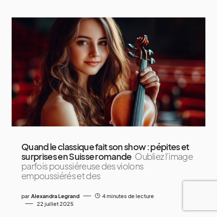
Quand le classique fait son show : pépites et
surprises en Suisse romande
Oubliez l’image
parfois poussiéreuse des violons
empoussiérés et des
par
Alexandra Legrand
4 minutes de lecture
22 juillet 2025