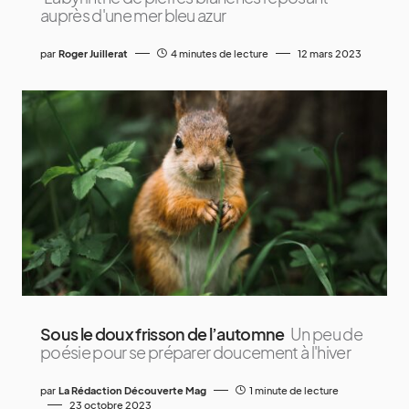
auprès d'une mer bleu azur
par
Roger Juillerat
4 minutes de lecture
12 mars 2023
Sous le doux frisson de l’automne
Un peu de
poésie pour se préparer doucement à l'hiver
par
La Rédaction Découverte Mag
1 minute de lecture
23 octobre 2023