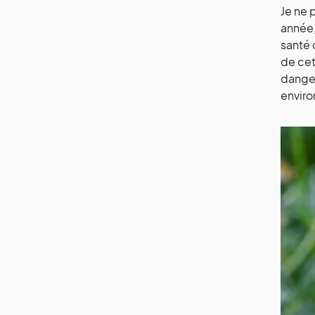
Je ne 
année,
santé 
de cet
danger
enviro