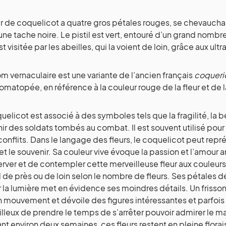
ur de coquelicot a quatre gros pétales rouges, se chevaucha
une tache noire. Le pistil est vert, entouré d’un grand nombr
st visitée par les abeilles, qui la voient de loin, grâce aux ult
m vernaculaire est une variante de l’ancien français
coqueri
omatopée, en référence à la couleur rouge de la fleur et de 
uelicot est associé à des symboles tels que la fragilité, la
ir des soldats tombés au combat. Il est souvent utilisé po
 conflits. Dans le langage des fleurs, le coquelicot peut repré
et le souvenir. Sa couleur vive évoque la passion et l’amour 
rver et de contempler cette merveilleuse fleur aux couleurs v
 de près ou de loin selon le nombre de fleurs. Ses pétales déli
 la lumière met en évidence ses moindres détails. Un frisso
 mouvement et dévoile des figures intéressantes et parfois
lleux de prendre le temps de s’arrêter pouvoir admirer le 
t environ deux semaines, ces fleurs restent en pleine flora