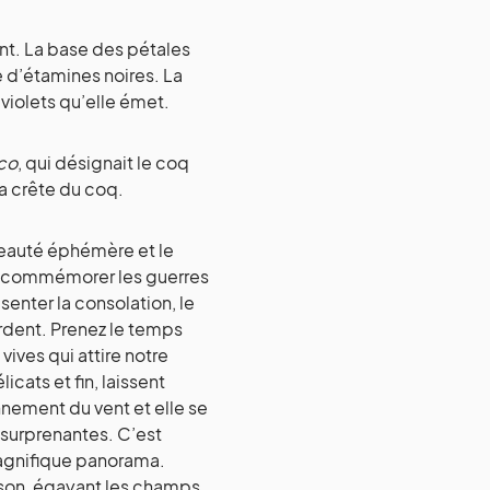
nt. La base des pétales
e d’étamines noires. La
raviolets qu’elle émet.
co
, qui désignait le coq
la crête du coq.
 beauté éphémère et le
ur commémorer les guerres
senter la consolation, le
ardent. Prenez le temps
ives qui attire notre
cats et fin, laissent
nnement du vent et elle se
 surprenantes. C’est
magnifique panorama.
ison, égayant les champs