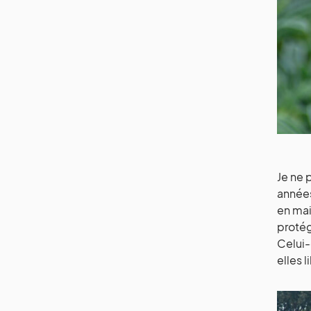
Je ne 
années
en mai
protég
Celui-
elles 