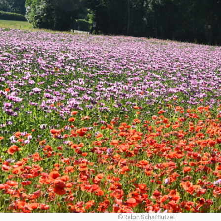
©Ralph Schafflützel