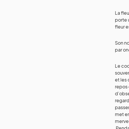
La fle
porte 
fleur e
Son no
par on
Le coq
souven
et les
repos 
d’obse
regard
passer
met en
mervei
Pendan