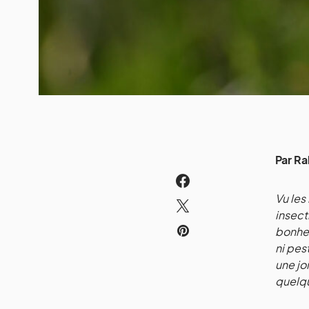
Par Ra
Vu les
insect
bonheu
ni pes
une jo
quelqu