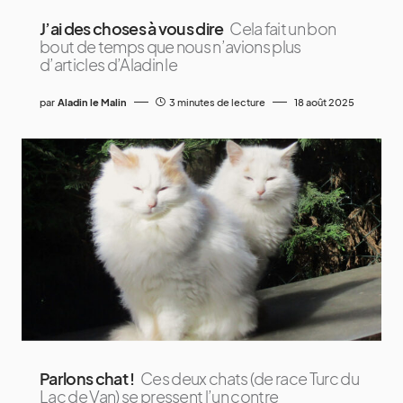
J’ai des choses à vous dire
Cela fait un bon
bout de temps que nous n’avions plus
d’articles d’Aladin le
par
Aladin le Malin
3 minutes de lecture
18 août 2025
Parlons chat !
Ces deux chats (de race Turc du
Lac de Van) se pressent l’un contre