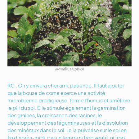
@Markus Spiske
RC : On y arrivera cher ami, patience. Il faut ajouter
que la bouse de corne exerce une activité
microbienne prodigieuse, forme l’humus et améliore
le pH du sol. Elle stimule également la germination
des graines, la croissance des racines, le
développement des légumineuses et la dissolution
des minéraux dans le sol. Je la pulvérise sur le sol en
fin d’après-midi, par un temps ni trop venté, ni trop