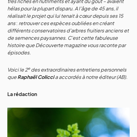
très riches en nutriments et ayant du goût – avaient
hélas pour la plupart disparu. A l’âge de 45 ans, il
réalisait le projet qui lui tenait à cœur depuis ses 15
ans
:
retrouver ces espèces oubliées en créant
différents conservatoires d’arbres fruitiers anciens et
de semences paysannes. C’est cette fabuleuse
histoire que Découverte magazine vous raconte par
épisodes.
e
Voici le 2
des extraordinaires entretiens personnels
que
Raphaël Colicci
a accordés à notre éditeur (AB).
La rédaction