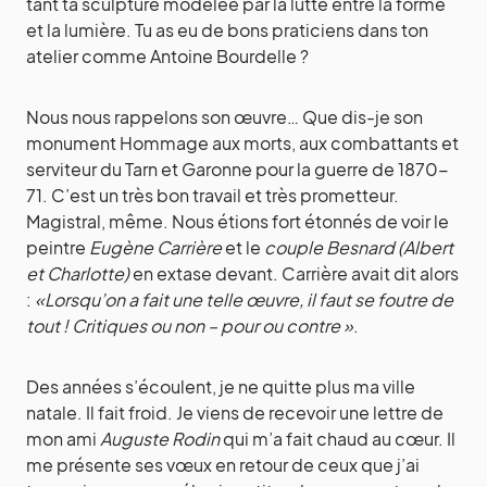
tant ta sculpture modelée par la lutte entre la forme
et la lumière. Tu as eu de bons praticiens dans ton
atelier comme Antoine Bourdelle ?
Nous nous rappelons son œuvre… Que dis-je son
monument Hommage aux morts, aux combattants et
serviteur du Tarn et Garonne pour la guerre de 1870-
71. C’est un très bon travail et très prometteur.
Magistral, même. Nous étions fort étonnés de voir le
peintre
Eugène Carrière
et le
couple Besnard (Albert
et Charlotte)
en extase devant. Carrière avait dit alors
:
«Lorsqu’on a fait une telle œuvre, il faut se foutre de
tout ! Critiques ou non – pour ou contre »
.
Des années s’écoulent, je ne quitte plus ma ville
natale. Il fait froid. Je viens de recevoir une lettre de
mon ami
Auguste Rodin
qui m’a fait chaud au cœur. Il
me présente ses vœux en retour de ceux que j’ai