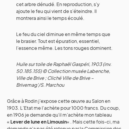
cet arbre dénudé. En reproduction, s’y
ajoute le feu qui vient de s’éteindre. Il
montrera ainsi le temps écoulé.
Le feu du ciel diminue en même temps que
le brasier. Tout est épuration, essentiel,
l’essence même. Les tons rouges dominent.
Huile sur toile de Raphaël Gaspéri, 1903 (inv.
50.185.155) © Collection musée Labenche,
Ville de Brive ; Cliché Ville de Brive –
Brivemag’/S. Marchou
Grâce à Rodin j’expose cette œuvre au Salon en
1903. L’Etat me l’achète pour 1000 francs. Du coup,
en 1906 je demande qu’il m’achète mon tableau
«
Lever de lune en Limousin
« . Mais cette fois-ci, ma
demande n’a pas été retenue par la Commission des