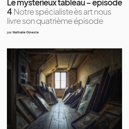
Le mystérieux tableau – épisode
4
Notre spécialiste ès art nous
livre son quatrième épisode
par
Nathalie Gineste