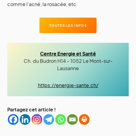
comme l’acné, la rosacée, etc.
TOUTES LES INFOS
Centre Energie et Santé
Ch. du Budron H14 – 1052 Le Mont-sur-
Lausanne
https://energie-sante.ch/
Partagez cet article !