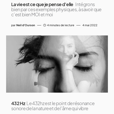
La vie est ce que je pense d’elle
Intégrons
bien par ces exemples physiques, à savoir que
c’est bien MOI et moi
par
Neil d'Ourson
4 minutes de lecture
4 mai 2022
432 Hz
Le 432hz est le point de résonance
sonore de la nature et de l’âme qui vibre