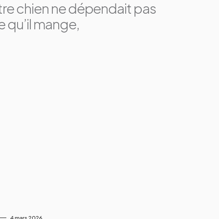
tre chien ne dépendait pas
 qu’il mange,
4 mars 2026