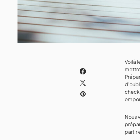
Voilà 
mettre
Prépar
d’oubl
check-
emport
Nous v
prépar
partir 