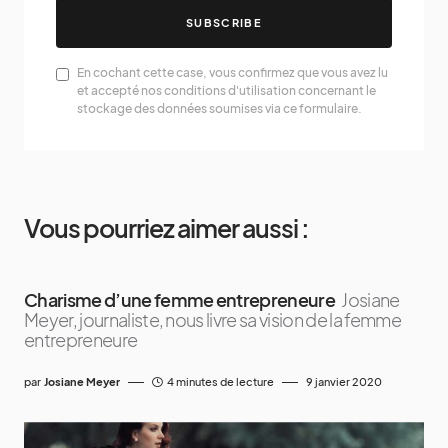
SUBSCRIBE
En cochant cette case, vous confirmez que vous avez lu
et accepté nos conditions d'utilisation concernant le
stockage des données soumises via ce formulaire.
Vous pourriez aimer aussi :
Charisme d’une femme entrepreneure
Josiane
Meyer, journaliste, nous livre sa vision de la femme
entrepreneure
par
Josiane Meyer
4 minutes de lecture
9 janvier 2020