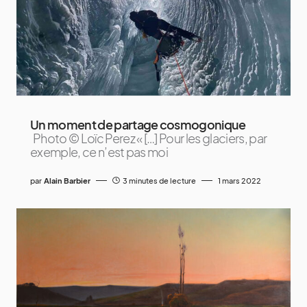
Un moment de partage cosmogonique
Photo © Loïc Perez « […] Pour les glaciers, par
exemple, ce n’est pas moi
par
Alain Barbier
3 minutes de lecture
1 mars 2022