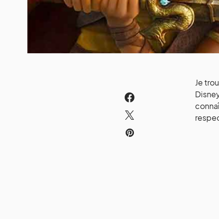
Je tro
Disney
connaî
respec