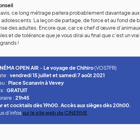
onseil
avis, ce long métrage parlera probablement davantage aux
 adolescents. La leçon de partage, de force et au fond de 
se des adultes. Encore que, car ce chef d’œuvre d’animaux 
ales et de tolérance que je vous dirai au final que c’est un vra
grands !
INÉMA OPEN AIR
–
Le voyage de Chihiro
(VOSTFR)
te :
vendredi 15 juillet et samedi 7 août 2021
eu :
Place Scanavin à Vevey
ix :
GRATUIT
raire :
21h45
r et cocktails dès 19h00. Accès aux sièges dès 20h00.
us d’infos
sur le site web de CINERIVE