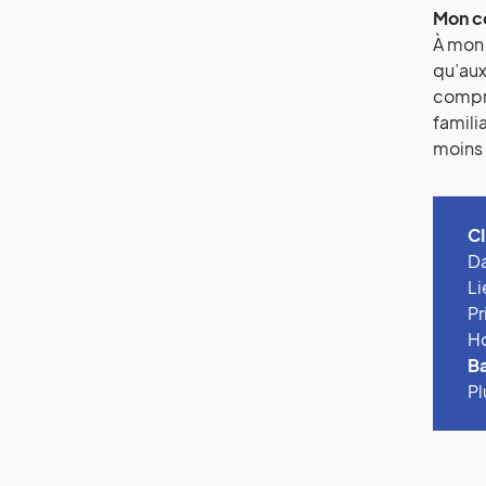
Mon c
À mon 
qu’aux
compri
famili
moins 
C
Da
Li
Pr
Ho
Ba
Pl