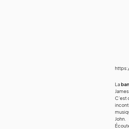
https
La
ban
James 
C’est 
incont
musiqu
John.
Écoute