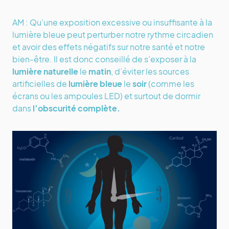
AM : Qu’une exposition excessive ou insuffisante à la
lumière bleue peut perturber notre rythme circadien
et avoir des effets négatifs sur notre santé et notre
bien-être. Il est donc conseillé de s’exposer à la
lumière naturelle
le
matin
, d’éviter les sources
artificielles de
lumière bleue
le
soir
(comme les
écrans ou les ampoules LED) et surtout de dormir
dans
l’obscurité complète.