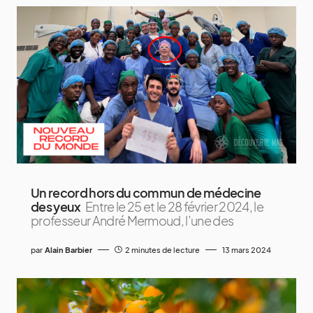
Un record hors du commun de médecine
des yeux
Entre le 25 et le 28 février 2024, le
professeur André Mermoud, l’une des
par
Alain Barbier
2 minutes de lecture
13 mars 2024