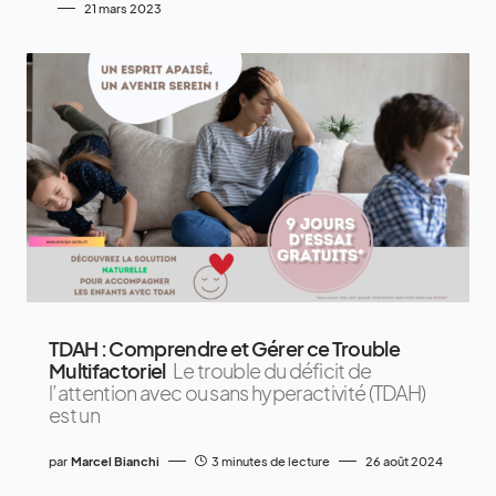
21 mars 2023
TDAH : Comprendre et Gérer ce Trouble
Multifactoriel
Le trouble du déficit de
l’attention avec ou sans hyperactivité (TDAH)
est un
par
Marcel Bianchi
3 minutes de lecture
26 août 2024