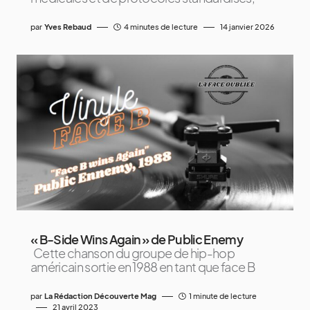
par
Yves Rebaud
4 minutes de lecture
14 janvier 2026
« B-Side Wins Again » de Public Enemy
Cette chanson du groupe de hip-hop
américain sortie en 1988 en tant que face B
par
La Rédaction Découverte Mag
1 minute de lecture
21 avril 2023