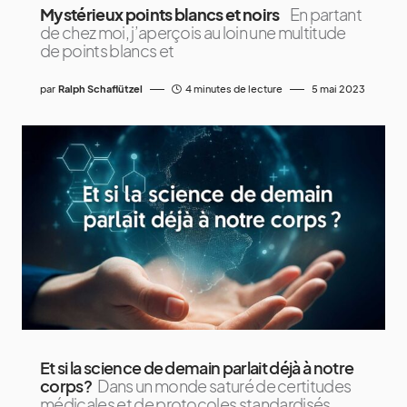
Mystérieux points blancs et noirs
En partant
de chez moi, j’aperçois au loin une multitude
de points blancs et
par
Ralph Schaflützel
4 minutes de lecture
5 mai 2023
Et si la science de demain parlait déjà à notre
corps?
Dans un monde saturé de certitudes
médicales et de protocoles standardisés,