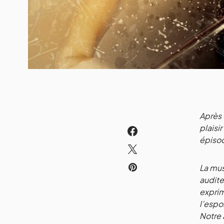
Après 
plaisi
épisod
La mus
audite
exprim
l’espo
Notre 