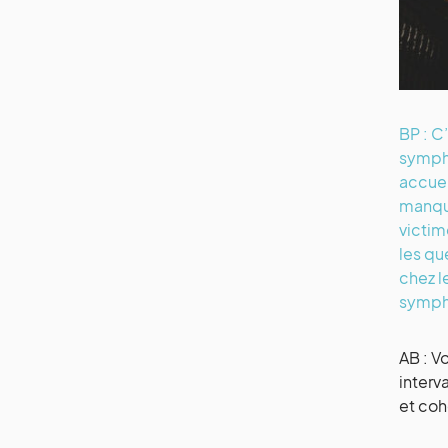
BP : C
sympho
accuei
manque
victim
les qu
chez l
symph
AB : V
interv
et coh