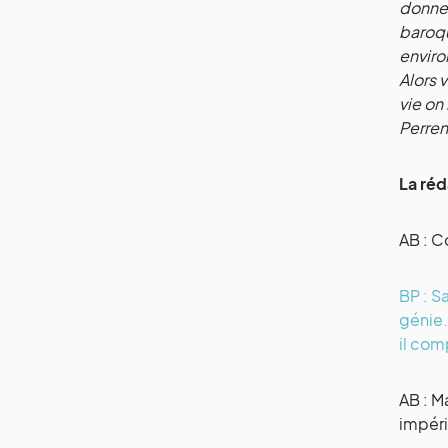
donne 
baroqu
enviro
Alors 
vie on 
Perren
La réd
AB : 
BP : S
génie.
il com
AB : M
impéria