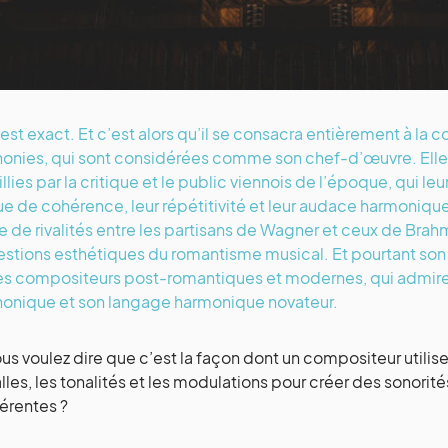
’est exact. Et c’est alors qu’il se consacra entièrement à la
nies, qui sont considérées comme son chef-d’œuvre. Elles
llies par la critique et le public viennois de l’époque, qui leu
 de cohérence, leur répétitivité et leur audace harmonique.
e de rivalités entre les partisans de Wagner et ceux de Brah
estions esthétiques du romantisme musical. Et pourtant son i
es compositeurs post-romantiques et modernes, qui admiren
onique et son langage harmonique novateur.
ous voulez dire que c’est la façon dont un compositeur utilise
alles, les tonalités et les modulations pour créer des sonorité
érentes ?