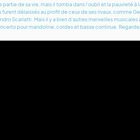
 partie de sa vie, mais il tomba dans l’oubli et la pauvreté à la
 furent délaissés au profit de ceux de ses rivaux, comme G
ndro Scarlatti. Mais il y a bien d’autres merveilles musicale
ncerto pour mandoline, cordes et basse continue. Regarde