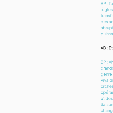
BP : T
règles
transf
des ac
abrupt
puissa
AB : E
BP : Ah
grands
genre 
Vivald
orches
opéras
et des
Saison
change