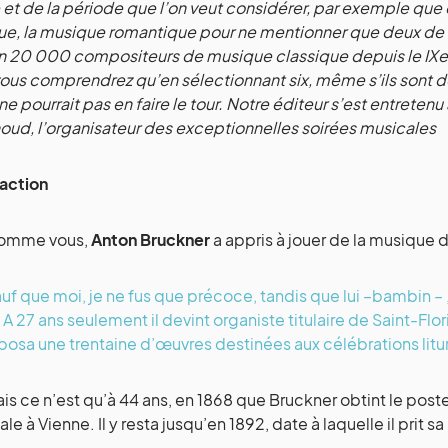
et de la période que l’on veut considérer, par exemple que
e, la musique romantique pour ne mentionner que deux de se
n 20 000 compositeurs de musique classique depuis le IXe s
vous comprendrez qu’en sélectionnant six, même s’ils sont de
ne pourrait pas en faire le tour.
Notre éditeur s’est entretenu
oud, l’organisateur des exceptionnelles soirées musicales
action
Comme vous,
Anton Bruckner
a appris à jouer de la musique
auf que moi, je ne fus que précoce, tandis que lui –bambin – ,
 A 27 ans seulement il devint organiste titulaire de Saint-Flo
posa une trentaine d’œuvres destinées aux célébrations lit
ais ce n’est qu’à 44 ans, en 1868 que Bruckner obtint le post
le à Vienne. Il y resta jusqu’en 1892, date à laquelle il prit sa 