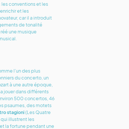
 les conventions et les
nrichir et les
teur, car il a introduit
gements de tonalité
 créé une musique
musical.
comme l’un des plus
nniers du concerto, un
Mozart à une autre époque,
a jouer dans différents
environ 500 concertos, 46
es psaumes, des motets
tro stagioni
(Les Quatre
ui illustrent les
 et la fortune pendant une