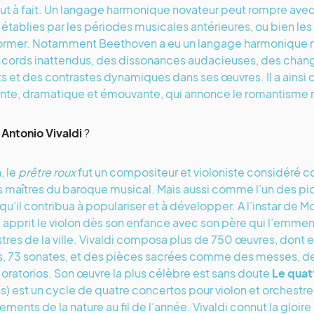
out à fait. Un langage harmonique novateur peut rompre avec
 établies par les périodes musicales antérieures, ou bien les e
ormer. Notamment Beethoven a eu un langage harmonique nova
cords inattendus, des dissonances audacieuses, des chan
s et des contrastes dynamiques dans ses œuvres. Il a ainsi
nte, dramatique et émouvante, qui annonce le romantisme 
t
Antonio Vivaldi
?
, le
prêtre roux
fut un compositeur et violoniste considéré 
 maîtres du baroque musical. Mais aussi comme l’un des pio
qu’il contribua à populariser et à développer. A l’instar de 
i apprit le violon dès son enfance avec son père qui l’emmen
tres de la ville. Vivaldi composa plus de 750 œuvres, dont 
, 73 sonates, et des pièces sacrées comme des messes, d
 oratorios. Son œuvre la plus célèbre est sans doute
Le quat
s) est un cycle de quatre concertos pour violon et orchestre q
ments de la nature au fil de l’année. Vivaldi connut la gloire