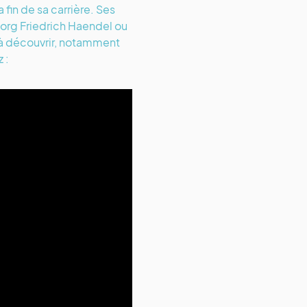
 fin de sa carrière. Ses
eorg Friedrich Haendel ou
s à découvrir, notamment
z :