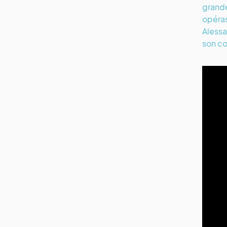
grande
opéras
Alessa
son co