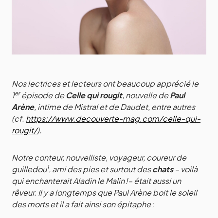
Nos lectrices et lecteurs ont beaucoup apprécié le
er
1
épisode de
Celle qui rougit
, nouvelle de
Paul
Arène
, intime de Mistral et de Daudet, entre autres
(cf.
https://www.decouverte-mag.com/celle-qui-
rougit/
).
Notre conteur, nouvelliste, voyageur, coureur de
1
guilledou
, ami des pies et surtout des
chats
– voilà
qui enchanterait Aladin le Malin !– était aussi un
rêveur. Il y a longtemps que Paul Arène boit le soleil
des morts et il a fait ainsi son épitaphe :