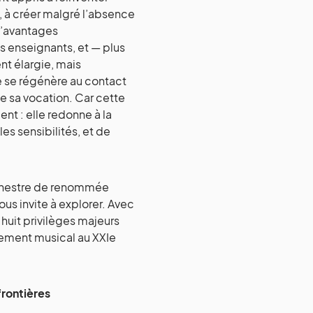
e, à créer malgré l’absence
d’avantages
s enseignants, et — plus
t élargie, mais
e se régénère au contact
de sa vocation. Car cette
nt : elle redonne à la
les sensibilités, et de
orchestre de renommée
ous invite à explorer. Avec
le huit privilèges majeurs
nement musical au XXIe
frontières