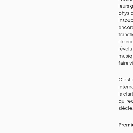
leurs 
physiq
insoup
encore
transf
de nou
révolu
musique
faire 
C’est 
intern
la clar
qui re
siècle
Premie