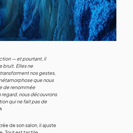
tion — et pourtant, il
 bruit. Elles ne
, transforment nos gestes,
tte métamorphose que nous
tre de renommée
on regard, nous découvrons
ion qui ne fait pas de
n
ée de son salon, il ajuste
. Tout est tactile,