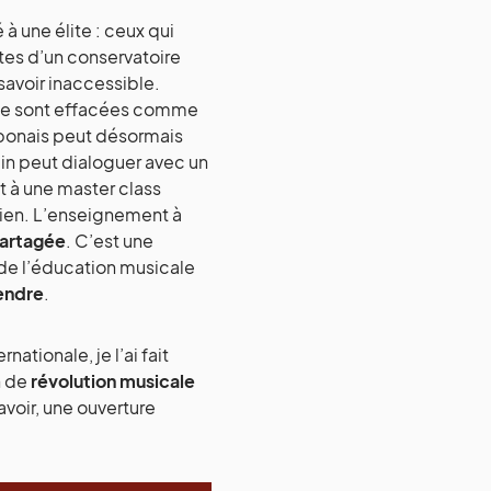
 à une élite : ceux qui
rtes d’un conservatoire
savoir inaccessible.
s se sont effacées comme
japonais peut désormais
ain peut dialoguer avec un
t à une master class
idien. L’enseignement à
partagée
. C’est une
 de l’éducation musicale
endre
.
tionale, je l’ai fait
n de
révolution musicale
savoir, une ouverture