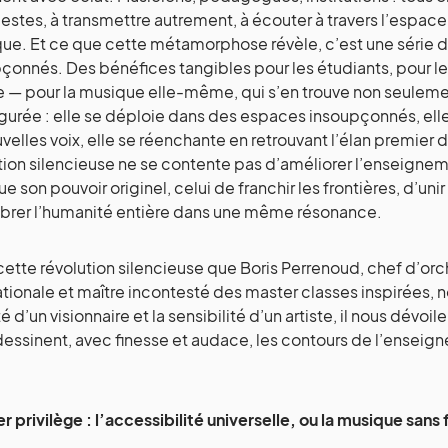
gestes, à transmettre autrement, à écouter à travers l’espac
ue. Et ce que cette métamorphose révèle, c’est une série 
çonnés. Des bénéfices tangibles pour les étudiants, pour le
 — pour la musique elle-même, qui s’en trouve non seulemen
igurée : elle se déploie dans des espaces insoupçonnés, ell
velles voix, elle se réenchante en retrouvant l’élan premier 
tion silencieuse ne se contente pas d’améliorer l’enseigneme
 son pouvoir originel, celui de franchir les frontières, d’unir 
vibrer l’humanité entière dans une même résonance.
cette révolution silencieuse que Boris Perrenoud, chef d’
ationale et maître incontesté des master classes inspirées, n
té d’un visionnaire et la sensibilité d’un artiste, il nous dévoi
dessinent, avec finesse et audace, les contours de l’enseig
.
r privilège : l’accessibilité universelle, ou la musique sans 