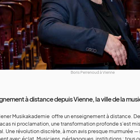
Boris Perrenoud à Vienne
gnement à distance depuis Vienne, la ville de la mus
iener Musikakademie offre un enseignement à distance. D
racas ni proclamation, une transformation profonde s’est mi
l. Une révolution discrète, à mon avis presque murmurée — 
ent avec éclat. Musiciens, pédagogues, institutions : tous on