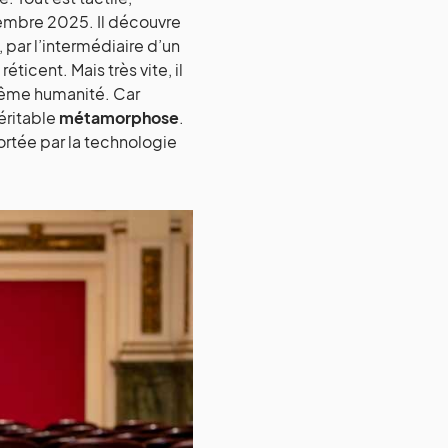
embre 2025. Il découvre
, par l’intermédiaire d’un
icent. Mais très vite, il
 même humanité. Car
éritable
métamorphose
.
ortée par la technologie