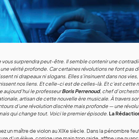
re vous surprendra peut-être. Il semble contenir une contradic
 une vérité profonde. Car certaines révolutions ne font pas de
ssent ni drapeaux ni slogans. Elles s’insinuent dans nos vies
nissent nos liens. Et celle-ci est de celles-là. Et c’est ce
e aujourd’hui le professeur
Boris Perrenoud
, chef d’orches
ationale, artisan de cette nouvelle ère musicale. À travers s
ntours d’une révolution discrète mais profonde — une révolut
 mais qui change tout. Voici le premier épisode.
La Rédactio
ez un maître de violon au XIXe siècle. Dans la pénombre feutr
ture d’un élève, corrige une main trop raide, affine une nuance