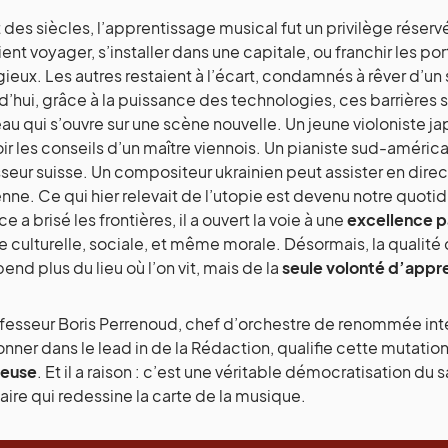
 des siècles, l’apprentissage musical fut un privilège réservé
ent voyager, s’installer dans une capitale, ou franchir les po
gieux. Les autres restaient à l’écart, condamnés à rêver d’un 
d’hui, grâce à la puissance des technologies, ces barrière
eau qui s’ouvre sur une scène nouvelle. Un jeune violoniste 
ir les conseils d’un maître viennois. Un pianiste sud-améric
seur suisse. Un compositeur ukrainien peut assister en direc
enne. Ce qui hier relevait de l’utopie est devenu notre quot
e a brisé les frontières, il a ouvert la voie à une
excellence 
re culturelle, sociale, et même morale. Désormais, la qualité
end plus du lieu où l’on vit, mais de la
seule volonté d’appr
fesseur Boris Perrenoud, chef d’orchestre de renommée interna
nner dans le lead in de la Rédaction, qualifie cette mutatio
ieuse
. Et il a raison : c’est une véritable démocratisation du 
aire qui redessine la carte de la musique.