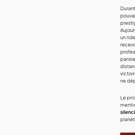
Durant
pouvai
presti
Aujour
un rid
recevo
profes
parisi
distanc
victoi
ne dép
Le pro
mentio
silenc
planét