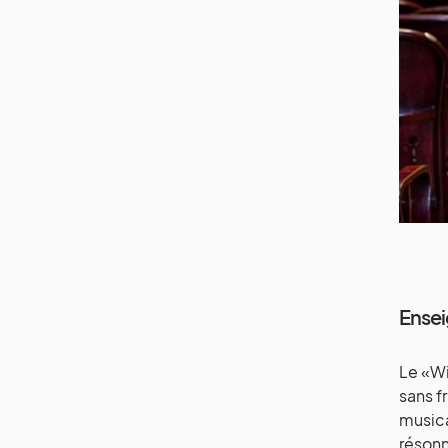
Ensei
Le «W
sans f
musica
résonn