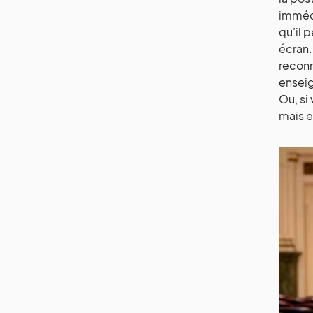
immédi
qu’il 
écran.
reconn
enseig
Ou, si
mais e