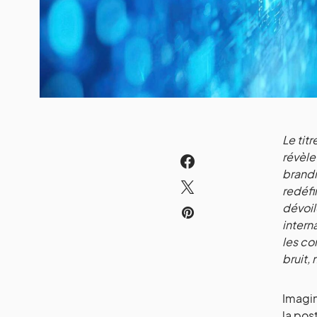
Le tit
révèle
brandi
redéfi
dévoil
intern
les co
bruit,
Imagin
la pos