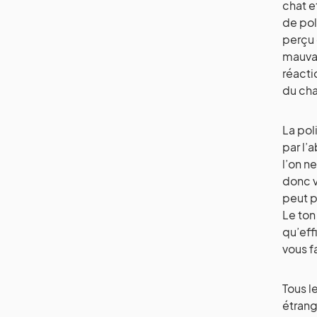
chat e
de pol
perçu
mauvai
réacti
du cha
La po
par l’
l’on ne
donc v
peut p
Le ton
qu’eff
vous f
Tous l
étrang