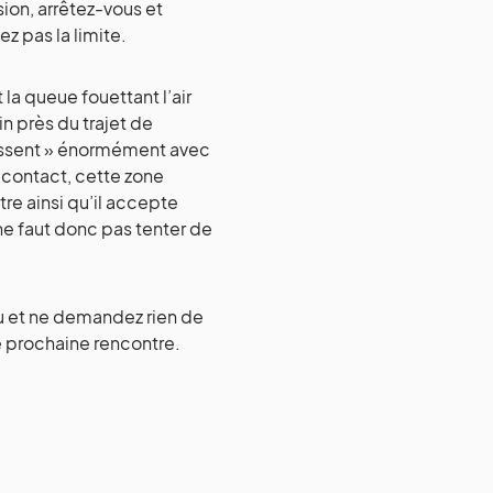
sion, arrêtez-vous et
z pas la limite.
la queue fouettant l’air
 près du trajet de
ressent » énormément avec
e contact, cette zone
re ainsi qu’il accepte
 ne faut donc pas tenter de
u et ne demandez rien de
e prochaine rencontre.