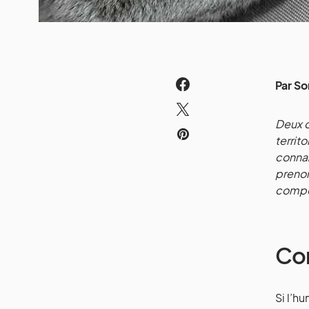
Par So
Deux c
territ
connaî
prenon
compo
Com
Si l’h