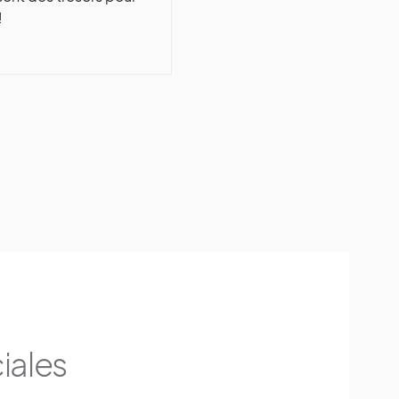
!
iales