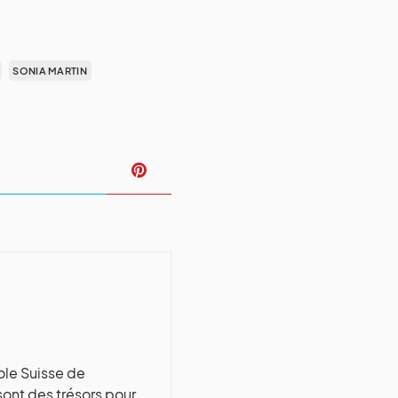
SONIA MARTIN
T
cole Suisse de
sont des trésors pour