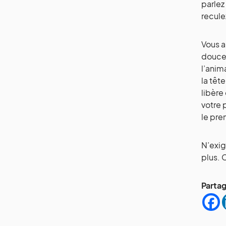
parlez
recule
Vous a
doucem
l’anim
la têt
libère
votre 
le pre
N’exig
plus. 
Partag