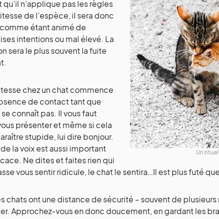
t qu’il n’applique pas les règles
itesse de l’espèce, il sera donc
 comme étant animé de
ses intentions ou mal élevé. La
on sera le plus souvent la fuite
t.
litesse chez un chat commence
absence de contact tant que
 se connaît pas. Il vous faut
ous présenter et même si cela
araître stupide, lui dire bonjour.
 de la voix est aussi important
Un ritue
icace. Ne dites et faites rien qui
asse vous sentir ridicule, le chat le sentira…Il est plus futé q
es chats ont une distance de sécurité – souvent de plusieurs m
er. Approchez-vous en donc doucement, en gardant les bras