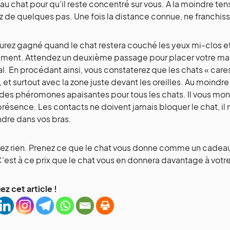
 au chat pour qu’il reste concentré sur vous. A la moindre ten
z de quelques pas. Une fois la distance connue, ne franchisse
urez gagné quand le chat restera couché les yeux mi-clos et 
ent. Attendez un deuxième passage pour placer votre main
al. En procédant ainsi, vous constaterez que les chats « ca
e, et surtout avec la zone juste devant les oreilles. Au moindr
 des phéromones apaisantes pour tous les chats. Il vous mont
présence. Les contacts ne doivent jamais bloquer le chat, il
ndre dans vos bras.
ez rien. Prenez ce que le chat vous donne comme un cadea
C’est à ce prix que le chat vous en donnera davantage à votr
ez cet article !