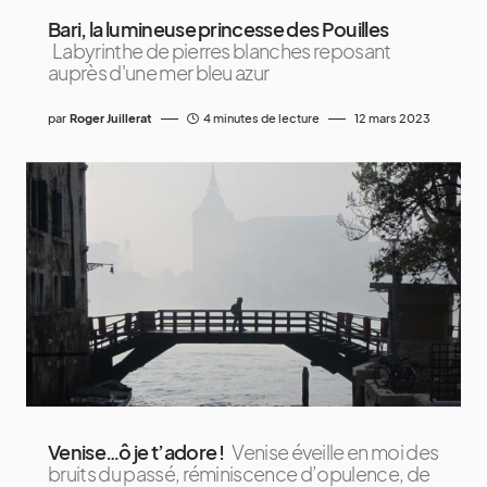
Bari, la lumineuse princesse des Pouilles
Labyrinthe de pierres blanches reposant
auprès d'une mer bleu azur
par
Roger Juillerat
4 minutes de lecture
12 mars 2023
Venise…ô je t’adore !
Venise éveille en moi des
bruits du passé, réminiscence d’opulence, de