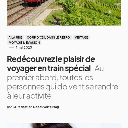
A LA UNE
COUP D'ŒIL DANS LE RÉTRO
VINTAGE
VOYAGE & ÉVASION
1 mai 2023
Redécouvrez le plaisir de
voyager en train spécial
Au
premier abord, toutes les
personnes qui doivent se rendre
à leur activité
par
La Rédaction Découverte Mag