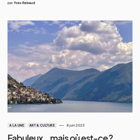
par
Yves Rebaud
8 juin 2023
A LA UNE
ART & CULTURE
Fabuleux… mais où est-ce ?