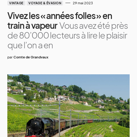
29 mai 2023
VINTAGE
VOYAGE & ÉVASION
Vivez les « années folles » en
train à vapeur
Vous avez été près
de 80’000 lecteurs à lire le plaisir
que l’on a en
par
Comte de Grandvaux