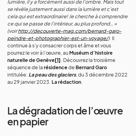
lumière, il y a forcément aussi de l’ombre. Mais tout
se révèle justement aussi dans la lumière et c’est
cela qui est extraordinaire! Je cherche à comprendre
ce qui se passe de l’intérieur, au plus profond… »
(voir
http://decouverte-mag.com/bernard-garo-
peindre-et-photographier-est-un-voyage/
)
. Il
continue à s’y consacrer corps et âme et vous
pourrez le voir à l’œuvre, au
Muséum d’histoire
naturelle de Genève
[1]
. Découvrez la troisième
séquence de la
résidence
de
Bernard Garo
intitulée:
La peau des glaciers
, du 3 décembre 2022
au 29 janvier 2023.
La rédaction
.
La dégradation de l’œuvre
en papier