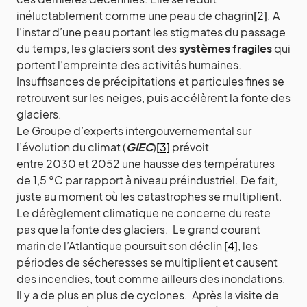
inéluctablement comme une peau de chagrin
[2]
. A
l’instar d’une peau portant les stigmates du passage
du temps, les glaciers sont des
systèmes fragiles
qui
portent l’empreinte des activités humaines.
Insuffisances de précipitations et particules fines se
retrouvent sur les neiges, puis accélèrent la fonte des
glaciers.
Le Groupe d’experts intergouvernemental sur
l’évolution du climat (
GIEC
)
[3]
prévoit
entre 2030 et 2052 une hausse des températures
de 1,5 °C par rapport à niveau préindustriel. De fait,
juste au moment où les catastrophes se multiplient.
Le dérèglement climatique ne concerne du reste
pas que la fonte des glaciers. Le grand courant
marin de l’Atlantique poursuit son déclin
[4]
, les
périodes de sécheresses se multiplient et causent
des incendies, tout comme ailleurs des inondations.
Il y a de plus en plus de cyclones. Après la visite de