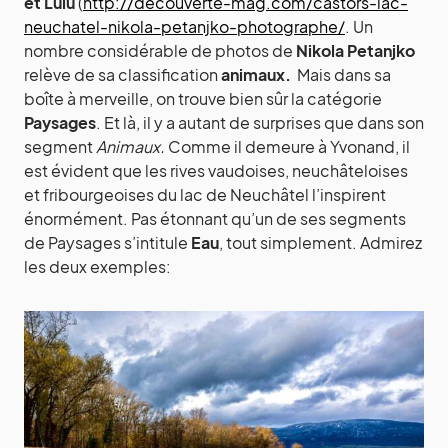
et Lulu
(
http://decouverte-mag.com/castors-lac-
neuchatel-nikola-petanjko-photographe/
. Un
nombre considérable de photos de
Nikola Petanjko
relève de sa classification
animaux.
Mais dans sa
boîte à merveille, on trouve bien sûr la catégorie
Paysages
. Et là, il y a autant de surprises que dans son
segment
Animaux.
Comme il demeure à Yvonand, il
est évident que les rives vaudoises, neuchâteloises
et fribourgeoises du lac de Neuchâtel l’inspirent
énormément. Pas étonnant qu’un de ses segments
de Paysages s’intitule
Eau
, tout simplement. Admirez
les deux exemples: