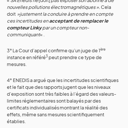
«
SA Enedis ne
[doit]
pas exposer son abonné à de
nouvelles pollutions électromagnétiques ».
Cela
doit
»justement la conduire à prendre en compte
ces incertitudes en
acceptant de remplacer le
compteur Linky
par un compteur non-
communiquant
« .
ère
3° La Cour d’appel confirme qu’un juge de 1
3
instance en référé
peut prendre ce type de
mesures.
4° ENEDIS
a argué que les incertitudes scientifiques
et le fait que des rapports
jugent que les niveaux
d’exposition sont très faibles à l’égard des valeurs-
limites réglementaires sont balayés par des
certificats individualisés
montrant la réalité des
effets, même sans mesures scientifiquement
établies.