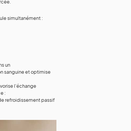
orcée.
mule simultanément :
ns un
ion sanguine et optimise
avorise l’échange
e :
de refroidissement passif