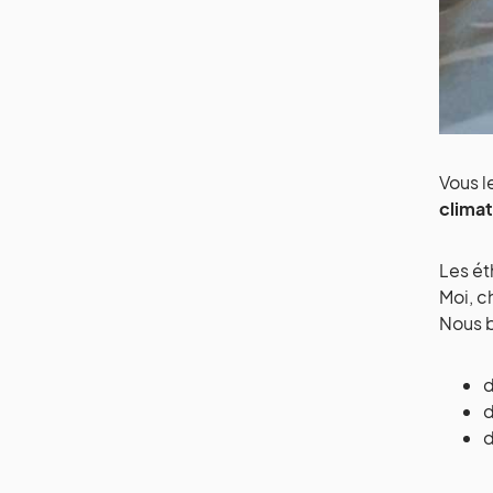
Vous l
climat
Les ét
Moi, c
Nous b
d
d
d