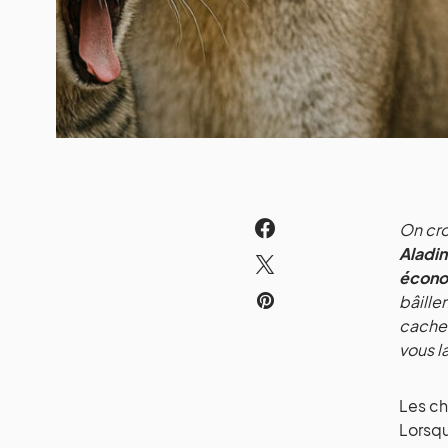
On cro
Aladin
écono
bâille
cache 
vous l
Les ch
Lorsque