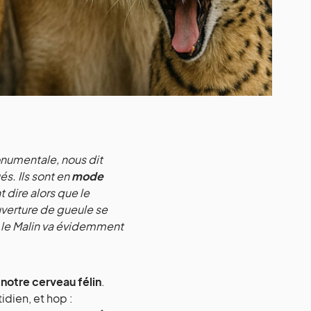
monumentale, nous dit
ués. Ils sont en
mode
t dire alors que le
uverture de gueule se
 le Malin va évidemment
notre cerveau félin
.
tidien, et hop :