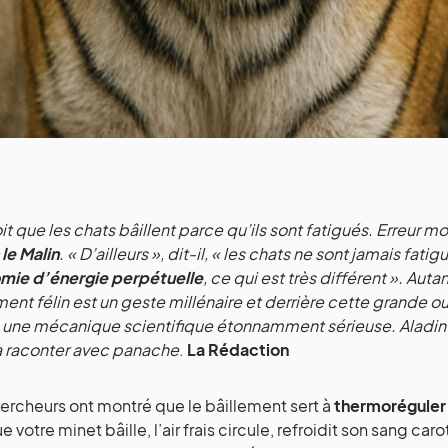
it que les chats bâillent parce qu’ils sont fatigués. Erreur 
 le Malin
. « D’ailleurs », dit-il, « les chats ne sont jamais fatig
mie d’énergie perpétuelle
, ce qui est très différent ». Autan
ment félin est un geste millénaire et derrière cette grande o
une mécanique scientifique étonnamment sérieuse. Aladin
a raconter avec panache
.
La Rédaction
ercheurs ont montré que le bâillement sert à
thermoréguler 
 votre minet bâille, l’air frais circule, refroidit son sang caro