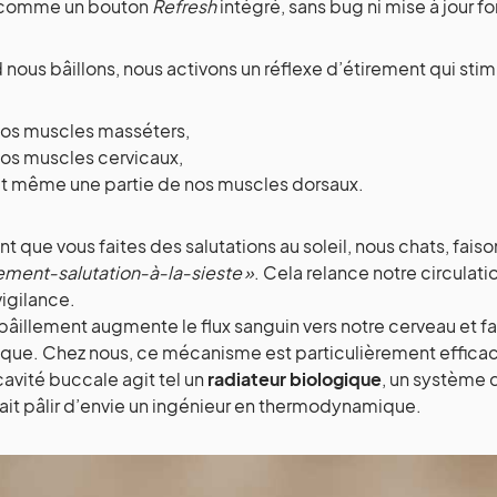
 comme un bouton
Refresh
intégré, sans bug ni mise à jour f
nous bâillons, nous activons un réflexe d’étirement qui sti
os muscles masséters,
os muscles cervicaux,
t même une partie de nos muscles dorsaux.
t que vous faites des salutations au soleil, nous chats, faiso
lement‑salutation‑à‑la‑sieste »
. Cela relance notre circulat
vigilance.
bâillement augmente le flux sanguin vers notre cerveau et f
que. Chez nous, ce mécanisme est particulièrement efficac
cavité buccale agit tel un
radiateur biologique
, un système 
rait pâlir d’envie un ingénieur en thermodynamique.