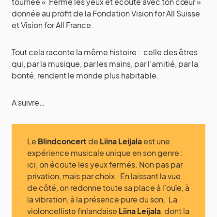
tournée « Ferme les yeux et écoute avec ton cœur »
donnée au profit de la Fondation Vision for All Suisse
et Vision for All France.
Tout cela raconte la même histoire : celle des êtres
qui, par la musique, par les mains, par l’amitié, par la
bonté, rendent le monde plus habitable.
A suivre…
Le
Blindconcert
de
Liina Leijala
est une
expérience musicale unique en son genre :
ici, on écoute les yeux fermés. Non pas par
privation, mais par choix. En laissant la vue
de côté, on redonne toute sa place à l’ouïe, à
la vibration, à la présence pure du son. La
violoncelliste finlandaise
Liina Leijala
, dont la