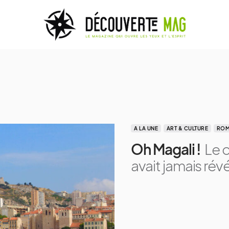
A LA UNE
ART & CULTURE
ROM
Oh Magali !
Le 
avait jamais révé