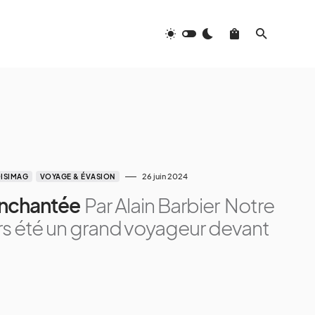
26 juin 2024
ISIMAG
VOYAGE & ÉVASION
nchantée
Par Alain Barbier Notre
urs été un grand voyageur devant