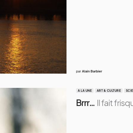
par
Alain Barbier
A LA UNE
ART & CULTURE
SCI
Brrr…
Il fait frisq