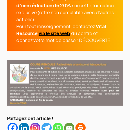
d’une réduction de 20%
sur cette formation
exclusive (offre non cumulable avec d’autres
actions).
Pour tout renseignement, contactez
Vital
Resource
via le site web
du centre et
donnez votre mot de passe : DÉCOUVERTE.
Partagez cet article !