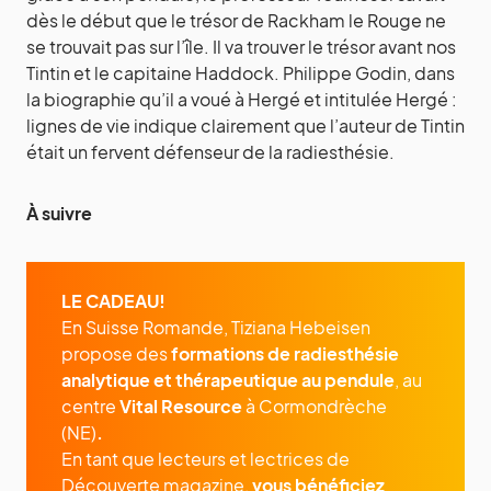
dès le début que le trésor de Rackham le Rouge ne
se trouvait pas sur l’île. Il va trouver le trésor avant nos
Tintin et le capitaine Haddock. Philippe Godin, dans
la biographie qu’il a voué à Hergé et intitulée Hergé :
lignes de vie indique clairement que l’auteur de Tintin
était un fervent défenseur de la radiesthésie.
À suivre
LE CADEAU!
En Suisse Romande, Tiziana Hebeisen
propose des
formations de radiesthésie
analytique et thérapeutique
au pendule
, au
centre
Vital Resource
à Cormondrèche
(NE)
.
En tant que lecteurs et lectrices de
Découverte magazine,
vous bénéficiez