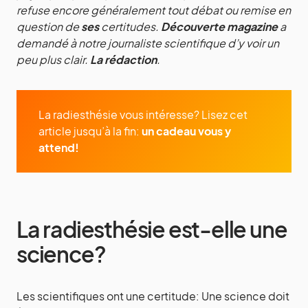
refuse encore généralement tout débat ou remise en
question de
ses
certitudes.
Découverte magazine
a
demandé à notre journaliste scientifique d’y voir un
peu plus clair.
La rédaction
.
La radiesthésie vous intéresse? Lisez cet
article jusqu’à la fin:
un cadeau vous y
attend!
La radiesthésie est-elle une
science?
Les scientifiques ont une certitude: Une science doit