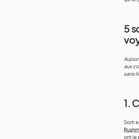
5 s
voy
Aujour
aux co
sans li
1. 
Sorti 
Rushm
ont le