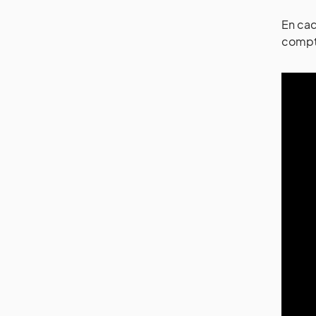
En cad
compte