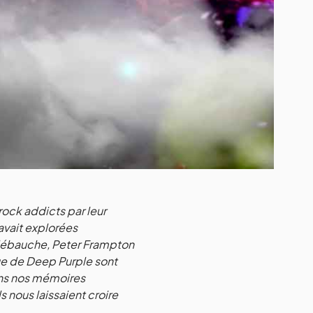
ock addicts par leur
’avait explorées
e débauche, Peter Frampton
ue de Deep Purple sont
ans nos mémoires
 nous laissaient croire