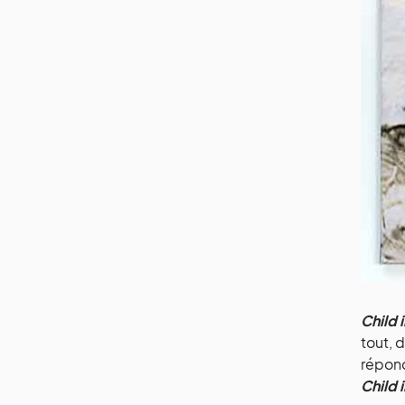
Child 
tout, 
répond
Child 