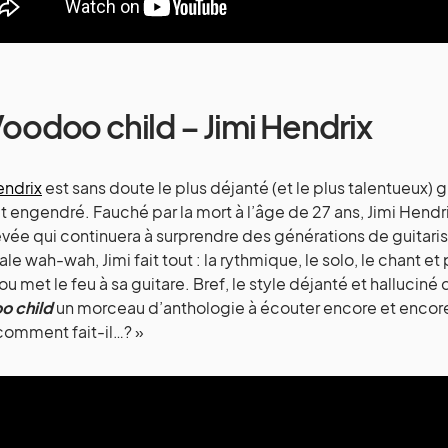
Voodoo child – Jimi Hendrix
endrix
est sans doute le plus déjanté (et le plus talentueux) g
it engendré. Fauché par la mort à l’âge de 27 ans, Jimi Hendr
vée qui continuera à surprendre des générations de guitari
le wah-wah, Jimi fait tout : la rythmique, le solo, le chant et p
ou met le feu à sa guitare. Bref, le style déjanté et halluciné 
o child
un morceau d’anthologie à écouter encore et encore e
comment fait-il…? »