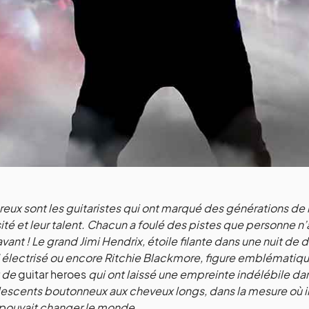
ux sont les guitaristes qui ont marqué des générations de r
sité et leur talent. Chacun a foulé des pistes que personne n
vant ! Le grand Jimi Hendrix, étoile filante dans une nuit d
 électrisé ou encore Ritchie Blackmore, figure emblématiq
t de
guitar heroes
qui ont laissé une empreinte indélébile d
escents boutonneux aux cheveux longs, dans la mesure où ils
pouvait changer le monde.