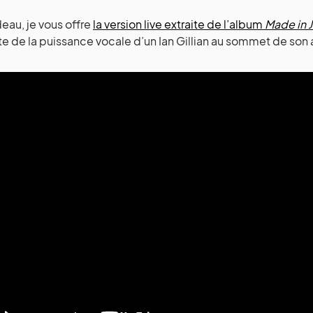
eau, je vous offre
la version live extraite de l’album
Made in 
 de la puissance vocale d’un Ian Gillian au sommet de son a