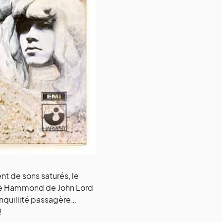
t de sons saturés, le
orgue Hammond de John Lord
anquillité passagère…
!