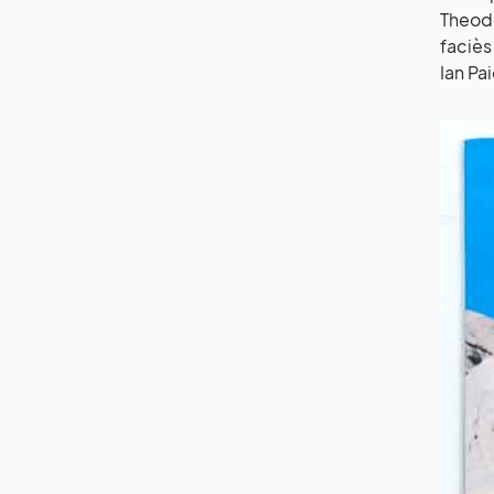
Theodo
faciès
Ian Pa