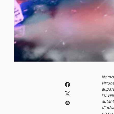
Nombre
virtuo
aupara
l’OVNI
autan
d’adol
qu’on 