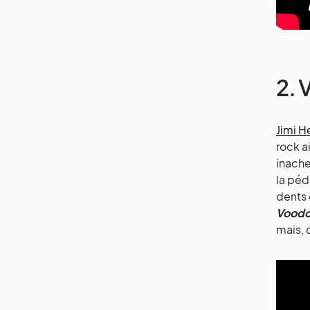
2. 
Jimi H
rock a
inache
la péda
dents 
Voodo
mais, 