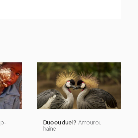
ap-
Duo ou duel ?
Amour ou
haine