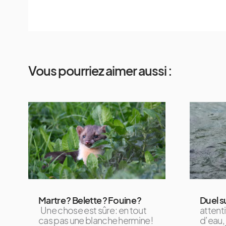
Vous pourriez aimer aussi :
Martre ? Belette ? Fouine ?
Duel s
Une chose est sûre : en tout
attent
cas pas une blanche hermine !
d’eau,