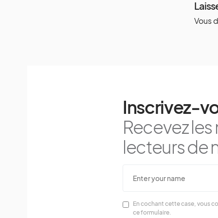
Laiss
Vous 
Inscrivez-vo
Recevez les 
lecteurs de n
En cochant cette case, vous co
ce formulaire.