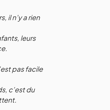
 il n’y a rien
fants, leurs
ce.
’est pas facile
ds, c’est du
ttent.