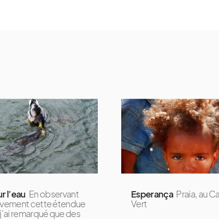
ur l’eau
En observant
Esperança
Praia, au C
ivement cette étendue
Vert
 j’ai remarqué que des