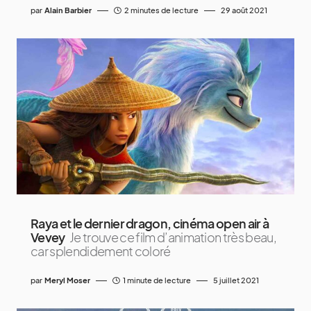
par
Alain Barbier
2 minutes de lecture
29 août 2021
Raya et le dernier dragon, cinéma open air à
Vevey
Je trouve ce film d’animation très beau,
car splendidement coloré
par
Meryl Moser
1 minute de lecture
5 juillet 2021