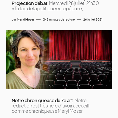
Projection débat
Mercredi 28 juillet, 21h30 :
« Tu fais de la politique européenne,
par
Meryl Moser
2 minutes de lecture
26 juillet 2021
Notre chroniqueuse du 7e art
Notre
rédaction est très fière d’avoir accueilli
comme chroniqueuse Meryl Moser