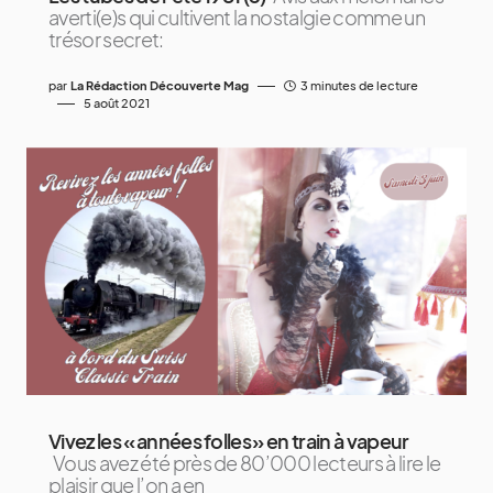
averti(e)s qui cultivent la nostalgie comme un
trésor secret:
par
La Rédaction Découverte Mag
3 minutes de lecture
5 août 2021
Vivez les « années folles » en train à vapeur
Vous avez été près de 80’000 lecteurs à lire le
plaisir que l’on a en