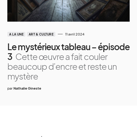
11 avril 2024
A LA UNE
ART & CULTURE
Le mystérieux tableau – épisode
3
Cette œuvre a fait couler
beaucoup d’encre et reste un
mystère
par
Nathalie Gineste