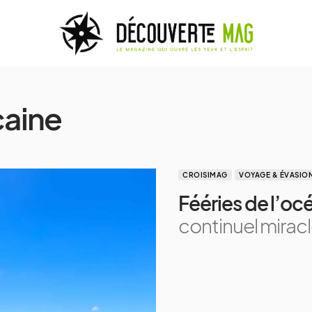
caine
CROISIMAG
VOYAGE & ÉVASIO
Fééries de l’oc
continuel miracl