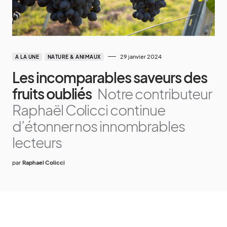
29 janvier 2024
A LA UNE
NATURE & ANIMAUX
Les incomparables saveurs des
fruits oubliés
Notre contributeur
Raphaël Colicci continue
d’étonner nos innombrables
lecteurs
par
Raphael Colicci