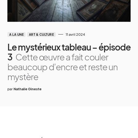
11 avril 2024
A LA UNE
ART & CULTURE
Le mystérieux tableau – épisode
3
Cette œuvre a fait couler
beaucoup d’encre et reste un
mystère
par
Nathalie Gineste