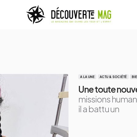
A LA UNE
ACTU & SOCIÉTÉ
BI
Une toute nouvel
missions humani
il a battu un