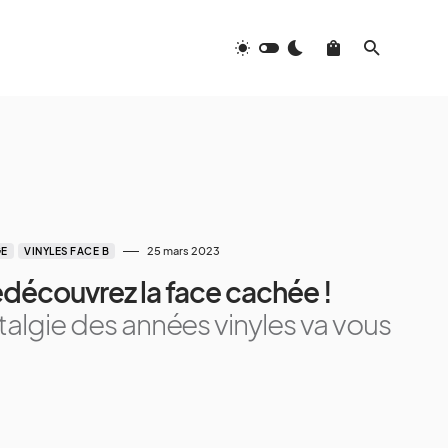
25 mars 2023
GE
VINYLES FACE B
redécouvrez la face cachée !
stalgie des années vinyles va vous