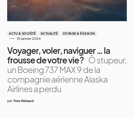
ACTU & SOCIÉTÉ
ACTUALITÉ
VOYAGE & ÉVASION
10 janvier 2024
Voyager, voler, naviguer … la
frousse de votre vie ?
Ô stupeur,
un Boeing 737 MAX 9 de la
compagnie aérienne Alaska
Airlines a perdu
par
Yves Rebaud