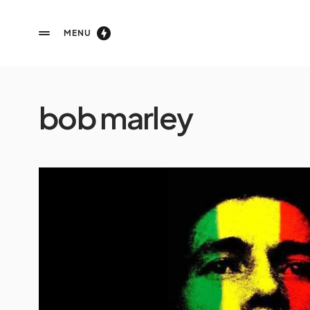
MENU
bob marley